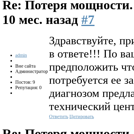
Re: Потеря мощности
10 мес. назад
#7
Здравствуйте, пр
в ответе!!! По 
admin
предположить чт
Вне сайта
Администратор
потребуется ее з
Постов: 9
Репутация: 0
диагнозом предл
технический цент
Ответить
Цитировать
Re: Потеря мощности