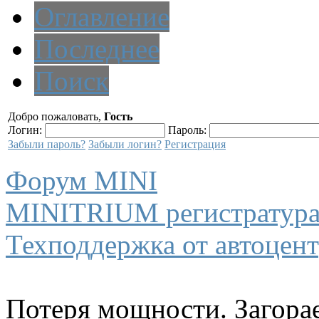
Оглавление
Последнее
Поиск
Добро пожаловать,
Гость
Логин:
Пароль:
Забыли пароль?
Забыли логин?
Регистрация
Форум MINI
MINITRIUM регистратур
Техподдержка от автоце
Потеря мощности. Загора