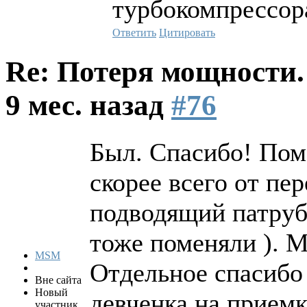
турбокомпрессора
Ответить
Цитировать
Re: Потеря мощности
9 мес. назад
#76
Был. Спасибо! Пом
скорее всего от пе
подводящий патруб
тоже поменяли ). М
MSM
Отдельное спасибо 
Вне сайта
Новый
девченка на приемке
участник