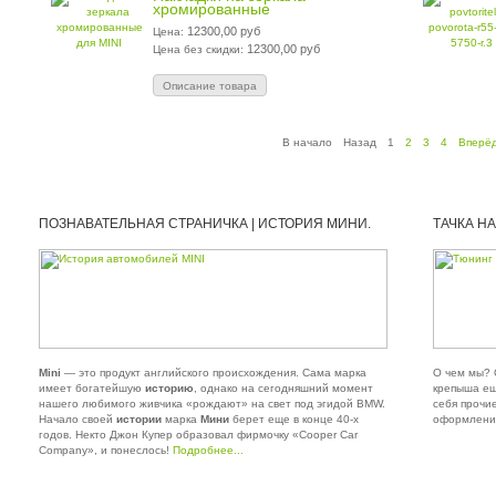
хромированные
12300,00 руб
Цена:
12300,00 руб
Цена без скидки:
Описание товара
В начало
Назад
1
2
3
4
Вперё
ПОЗНАВАТЕЛЬНАЯ СТРАНИЧКА | ИСТОРИЯ МИНИ.
ТАЧКА НА
МОДЕЛЬНЫЙ РЯД.
ЗА ЭТО Н
Mini
— это продукт английского происхождения. Сама марка
О чем мы?
имеет богатейшую
историю
, однако на сегодняшний момент
крепыша ещ
нашего любимого живчика «рождают» на свет под эгидой BMW.
себя прочи
Начало своей
истории
марка
Мини
берет еще в конце 40-х
оформлени
годов. Некто Джон Купер образовал фирмочку «Cooper Car
Company», и понеслось!
Подробнее...